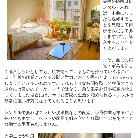
品物の値段はレ
ンタルであれ
ば、不要になっ
たら返却するこ
とを見越して値
段を設定してあ
りますので、購
入するよりも安
く上がります。
また、全ての家
電・家具を新し
く購入しないとしても、現在使っているものを持っていく場合に
は、引越の作業にかかる時間と労力とお金が思ったよりもかかって
しまうことが多いものです。それも十分な時間を取って準備できる
場合には良いのですが、そうではなく、急な単身赴任や転勤が決ま
ってしまった場合には、サッと普段の生活を始められるレンタルは
非常に強い味方になってくれることと思います。
レンタルであればテレビや洗濯機などの配線、設置作業も業者にお
任せできますし、ベッドや家具を組み立てたり重いものをあちこち
移動する手間もありません。
大学生活や単身