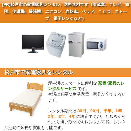
[PR]
松戸市の家電家具レンタル、送料無料です（冷蔵庫、テレビ、布
団、洗濯機、掃除機、エアコン、自転車、ベッド、こたつ、ストー
ブ、電子レンジなど）
松戸市で家電家具をレンタル
新生活のスタートに便利な
家電･家具のレ
ンタルサービス
です。
生活に必要な生活家電・家具が全てそろい
ます。
レンタル期間は
30日、90日、半年、1年、
2年、3年、4年
の設定ですが、もちろんそ
れより短い期間でもレンタル可能。レンタ
ル期間の延長や買取も可能です。