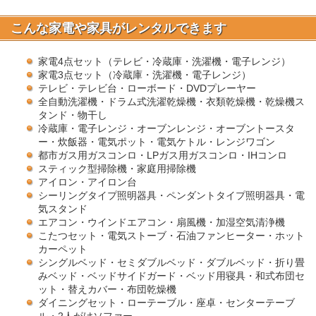
こんな家電や家具がレンタルできます
家電4点セット（テレビ・冷蔵庫・洗濯機・電子レンジ）
家電3点セット（冷蔵庫・洗濯機・電子レンジ）
テレビ・テレビ台・ローボード・DVDプレーヤー
全自動洗濯機・ドラム式洗濯乾燥機・衣類乾燥機・乾燥機ス
タンド・物干し
冷蔵庫・電子レンジ・オーブンレンジ・オーブントースタ
ー・炊飯器・電気ポット・電気ケトル・レンジワゴン
都市ガス用ガスコンロ・LPガス用ガスコンロ・IHコンロ
スティック型掃除機・家庭用掃除機
アイロン・アイロン台
シーリングタイプ照明器具・ペンダントタイプ照明器具・電
気スタンド
エアコン・ウインドエアコン・扇風機・加湿空気清浄機
こたつセット・電気ストーブ・石油ファンヒーター・ホット
カーペット
シングルベッド・セミダブルベッド・ダブルベッド・折り畳
みベッド・ベッドサイドガード・ベッド用寝具・和式布団セ
ット・替えカバー・布団乾燥機
ダイニングセット・ローテーブル・座卓・センターテーブ