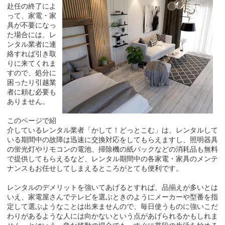
赴任の終了によ
って、家電・家
具が不要になっ
た場合には、レ
ンタル業者に連
絡すれば引き取
りに来てくれま
すので、処分に
困ったり引越業
者に頼む必要も
ありません。
このページで紹
介しているレンタル業者「かして！どっとこむ」は、レンタルして
いる期間中の故障は迅速に交換対応をしてもらえますし、照明器具
の蛍光灯やリモコンの電池、掃除機の紙パックなどの消耗品も無料
で提供してもらえるなど、レンタル期間中の各家電・家具のメンテ
ナンスもお任せしてしまえるところがとても便利です。
レンタルのデメリットを強いてあげるとすれば、品揃えが多いとは
いえ、家電屋さんでテレビを選ぶときのようにメーカーや型番を指
定して選ぶようなことは出来ませんので、毎日使うものに強いこだ
わりがあるような人には向かないという点があげられるかもしれま